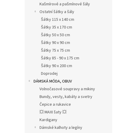
Kašmírové a pašmínové šály
Ostatní šátky a šály
Šátky 115 x 140 cm
Šátky 35 x 170 cm
Šátky 50 x 50 cm
Šátky 90 x 90 cm
Šátky 75 x 75 cm
Šátky 85 - 90 x 175 cm
Šátky 90 x 200 cm
Doprodej
DÁMSKÁ MÓDA, OBUV
Volnočasové soupravy a mikiny
Bundy, vesty, kabáty a svetry
Čepice a rukavice
💥 MAXI šaty 💥
Kardigany
Dámské kalhoty a legíny