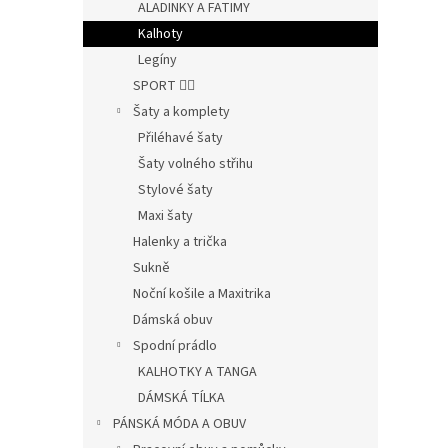
ALADINKY A FATIMY
Kalhoty
Legíny
SPORT 🤸‍♂️
Šaty a komplety
Přiléhavé šaty
Šaty volného střihu
Stylové šaty
Maxi šaty
Halenky a trička
Sukně
Noční košile a Maxitrika
Dámská obuv
Spodní prádlo
KALHOTKY A TANGA
DÁMSKÁ TÍLKA
PÁNSKÁ MÓDA A OBUV