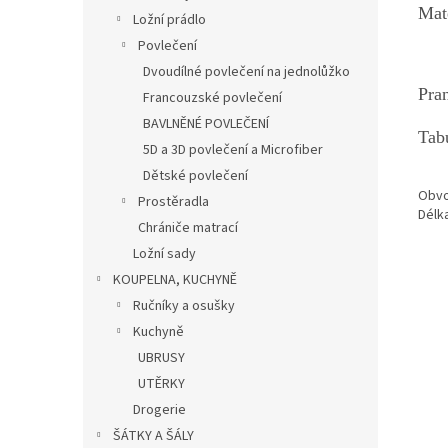
Ma
Ložní prádlo
Povlečení
Dvoudílné povlečení na jednolůžko
Pr
Francouzské povlečení
BAVLNĚNÉ POVLEČENÍ
Tabu
5D a 3D povlečení a Microfiber
Dětské povlečení
Obvo
Prostěradla
Délk
Chrániče matrací
Ložní sady
KOUPELNA, KUCHYNĚ
Ručníky a osušky
Kuchyně
UBRUSY
UTĚRKY
Drogerie
ŠÁTKY A ŠÁLY