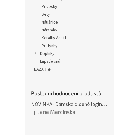
Přívěsky
Sety
Náušnice
Náramky
Korálky Achát
Prstýnky
Doplňky
Lapače snů
BAZAR 🔥
Poslední hodnocení produktů
NOVINKA- Dámské dlouhé legíny s tulipány
Jana Marcinska
|
Hodnocení produktu je 5 z 5 hvězdiček.