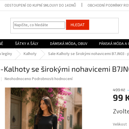
ODSTOUPENÍ OD KUPNÍ SMLOUVY DO 14 DNŮ
OBCHODNÍ PODMÍNKY ROS
HLEDAT
NĚ
ŠÁTKY A ŠÁLY
DÁMSKÁ MÓDA, OBUV
PÁNSKÁ MÓDA A 
 legíny
Kalhoty
Sale-Kalhoty se širokými nohavicemi B7JN03 -
e-Kalhoty se širokými nohavicemi B7J
Průměrné
Neohodnoceno
Podrobnosti hodnocení
hodnocení
produktu
499 Kč
je
99 
0,0
z
Měrná
Zvolt
5
cena:
hvězdiček.
Velikost