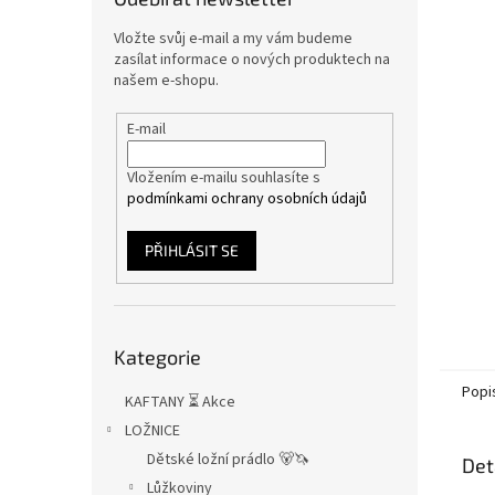
n
e
Vložte svůj e-mail a my vám budeme
l
zasílat informace o nových produktech na
našem e-shopu.
E-mail
Vložením e-mailu souhlasíte s
podmínkami ochrany osobních údajů
PŘIHLÁSIT SE
Přeskočit
Kategorie
kategorie
Popi
KAFTANY ⏳ Akce
LOŽNICE
Dětské ložní prádlo 🐻🦄
Det
Lůžkoviny