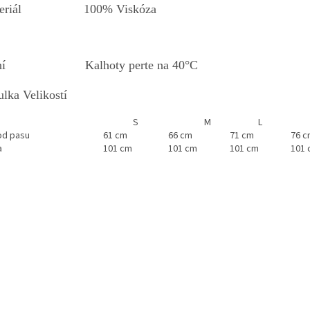
teriál 100% Viskóza
aní Kalhoty perte na 40°C
lka Velikostí
S
M
L
d pasu
61 cm
66 cm
71 cm
76 c
a
101 cm
101 cm
101 cm
101 