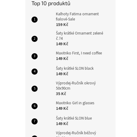
Top 10 produktů
Kalhoty Fatima ornament
fialové-Sale
159 Kč
Šaty krátké Ornament zelené
č.74
149 Kč
Maxitriko First, I need coffee
149 Kč
Šaty krátké SLON black
149 Kč
Výprodej-Ručník okrový
50x90cm
35 Kč
Maxitriko Girl in glasses
149 Kč
Šaty krátké SLON blue
149 Kč
Výprodej-Ručník béžový