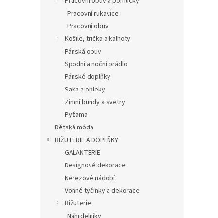
Pracovní obuv a pomůcky
Pracovní rukavice
Pracovní obuv
Košile, trička a kalhoty
Pánská obuv
Spodní a noční prádlo
Pánské doplňky
Saka a obleky
Zimní bundy a svetry
Pyžama
Dětská móda
BIŽUTERIE A DOPLŇKY
GALANTERIE
Designové dekorace
Nerezové nádobí
Vonné tyčinky a dekorace
Bižuterie
Náhrdelníky