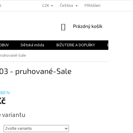
CZK
Čeština
H A.S.
PODMÍNKY OCHRANY OSOBNÍCH ÚDAJŮ
Přihlášení
OBJEMOVÉ SLEVY
NÁKUPNÍ
Prázdný košík
KOŠÍK
OBUV
Dětská móda
BIŽUTERIE A DOPLŇKY
BAZAR 🔥
 pruhované-Sale
N03 - pruhované-Sale
–80 %
Kč
e variantu