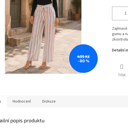
Zajímavé 
gumu a na
zkontrolu
Detailní 
499 Kč
–80 %
TISK
s
Hodnocení
Diskuze
ailní popis produktu