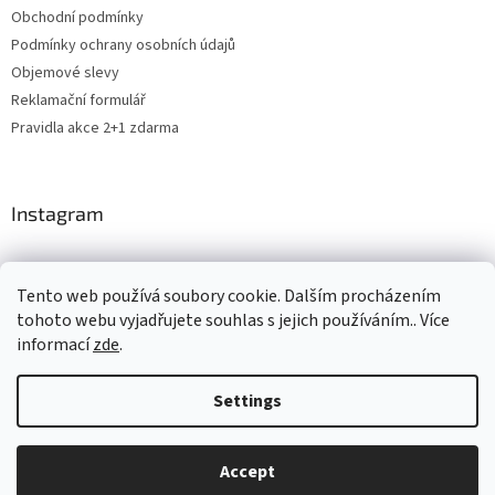
Obchodní podmínky
Podmínky ochrany osobních údajů
Objemové slevy
Reklamační formulář
Pravidla akce 2+1 zdarma
Instagram
Tento web používá soubory cookie. Dalším procházením
Shoptet.cz
CARDAMON
Online Magazín
tohoto webu vyjadřujete souhlas s jejich používáním.. Více
informací
zde
.
Settings
Created by Shoptet
Accept
Copyright 2026
ROSH.cz
. All rights reserved.