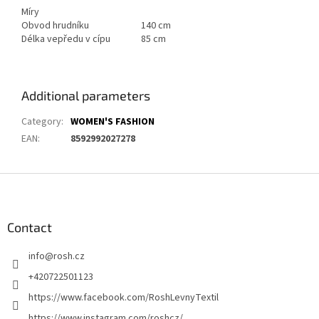
Míry
Obvod hrudníku
140 cm
Délka vepředu v cípu
85 cm
Additional parameters
Category
:
WOMEN'S FASHION
EAN
:
8592992027278
F
o
o
t
Contact
e
info
@
rosh.cz
r
+420722501123
https://www.facebook.com/RoshLevnyTextil
https://www.instagram.com/roshcz/