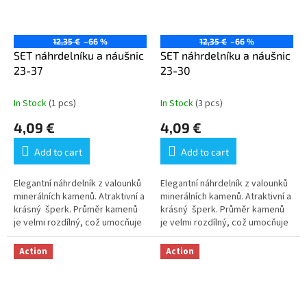
12,35 €
–66 %
12,35 €
–66 %
SET náhrdelníku a náušnic
SET náhrdelníku a náušnic
23-37
23-30
In Stock
(1 pcs)
In Stock
(3 pcs)
4,09 €
4,09 €
Add to cart
Add to cart
Elegantní náhrdelník z valounků
Elegantní náhrdelník z valounků
minerálních kamenů. Atraktivní a
minerálních kamenů. Atraktivní a
krásný šperk. Průměr kamenů
krásný šperk. Průměr kamenů
je velmi rozdílný, což umocňuje
je velmi rozdílný, což umocňuje
atraktivitu šperku. Ilustrativní...
atraktivitu šperku. Ilustrativní...
Action
Action