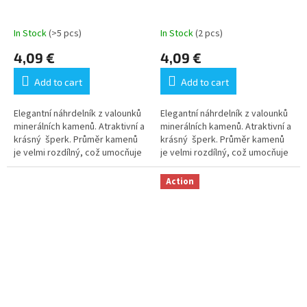
In Stock
(>5 pcs)
In Stock
(2 pcs)
4,09 €
4,09 €
Add to cart
Add to cart
Elegantní náhrdelník z valounků
Elegantní náhrdelník z valounků
minerálních kamenů. Atraktivní a
minerálních kamenů. Atraktivní a
krásný šperk. Průměr kamenů
krásný šperk. Průměr kamenů
je velmi rozdílný, což umocňuje
je velmi rozdílný, což umocňuje
atraktivitu šperku. Ilustrativní...
atraktivitu šperku. Ilustrativní...
Action