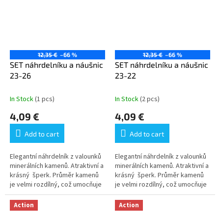
12,35 €
–66 %
12,35 €
–66 %
SET náhrdelníku a náušnic
SET náhrdelníku a náušnic
23-26
23-22
In Stock
(1 pcs)
In Stock
(2 pcs)
4,09 €
4,09 €
Add to cart
Add to cart
Elegantní náhrdelník z valounků
Elegantní náhrdelník z valounků
minerálních kamenů. Atraktivní a
minerálních kamenů. Atraktivní a
krásný šperk. Průměr kamenů
krásný šperk. Průměr kamenů
je velmi rozdílný, což umocňuje
je velmi rozdílný, což umocňuje
atraktivitu šperku. Ilustrativní...
atraktivitu šperku. Ilustrativní...
Action
Action