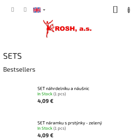
Skip
SHOPP
to
content
CART
SETS
Bestsellers
SET náhrdelníku a náušnic
In Stock
(1 pcs)
4,09 €
SET náramku s prstýnky - zelený
In Stock
(1 pcs)
4,09 €