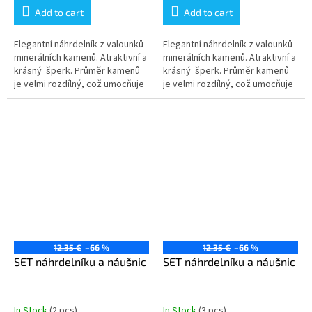
Add to cart
Add to cart
Elegantní náhrdelník z valounků
Elegantní náhrdelník z valounků
minerálních kamenů. Atraktivní a
minerálních kamenů. Atraktivní a
krásný šperk. Průměr kamenů
krásný šperk. Průměr kamenů
je velmi rozdílný, což umocňuje
je velmi rozdílný, což umocňuje
atraktivitu šperku. Ilustrativní...
atraktivitu šperku. Ilustrativní...
12,35 €
–66 %
12,35 €
–66 %
SET náhrdelníku a náušnic
SET náhrdelníku a náušnic
In Stock
(2 pcs)
In Stock
(3 pcs)