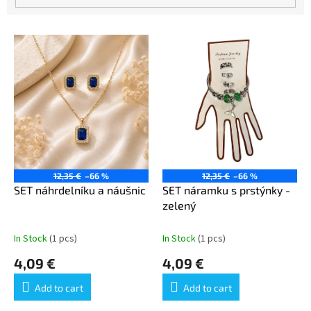
L
i
s
t
o
f
p
r
o
d
12,35 €
–66 %
12,35 €
–66 %
u
SET náhrdelníku a náušnic
SET náramku s prstýnky -
c
zelený
t
s
In Stock
(1 pcs)
In Stock
(1 pcs)
4,09 €
4,09 €
Add to cart
Add to cart