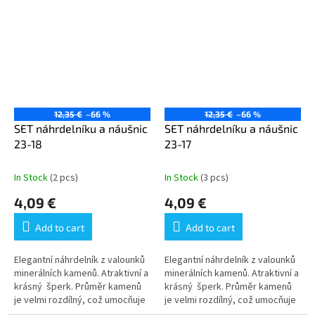
12,35 €
–66 %
12,35 €
–66 %
SET náhrdelníku a náušnic
SET náhrdelníku a náušnic
23-18
23-17
In Stock
(2 pcs)
In Stock
(3 pcs)
4,09 €
4,09 €
Add to cart
Add to cart
Elegantní náhrdelník z valounků
Elegantní náhrdelník z valounků
minerálních kamenů. Atraktivní a
minerálních kamenů. Atraktivní a
krásný šperk. Průměr kamenů
krásný šperk. Průměr kamenů
je velmi rozdílný, což umocňuje
je velmi rozdílný, což umocňuje
atraktivitu šperku. Ilustrativní...
atraktivitu šperku. Ilustrativní...