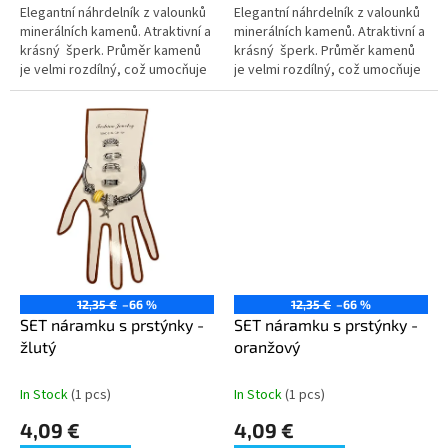
Elegantní náhrdelník z valounků
Elegantní náhrdelník z valounků
minerálních kamenů. Atraktivní a
minerálních kamenů. Atraktivní a
krásný šperk. Průměr kamenů
krásný šperk. Průměr kamenů
je velmi rozdílný, což umocňuje
je velmi rozdílný, což umocňuje
atraktivitu šperku. Ilustrativní...
atraktivitu šperku. Ilustrativní...
12,35 €
–66 %
12,35 €
–66 %
SET náramku s prstýnky -
SET náramku s prstýnky -
žlutý
oranžový
In Stock
(1 pcs)
In Stock
(1 pcs)
4,09 €
4,09 €