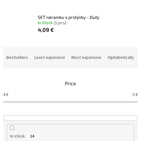
SET náramku s prstýnky - žlutý
In Stock
(1 pcs)
4,09 €
P
r
Bestsellers
Least expensive
Most expensive
Alphabetically
o
d
u
Price
c
t
4
€
5
€
s
o
r
t
i
n
In stock
24
g