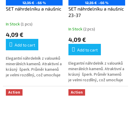
12,35 €
–66 %
12,35 €
–66 %
SET náhrdelníku a náušnic
SET náhrdelníku a náušnic
23-37
In Stock
(1 pcs)
The
In Stock
(2 pcs)
average
4,09 €
product
4,09 €
rating
Add to cart
is
Add to cart
5,0
out
Elegantní náhrdelník z valounků
Elegantní náhrdelník z valounků
of
minerálních kamenů. Atraktivní a
minerálních kamenů. Atraktivní a
5
krásný šperk. Průměr kamenů
krásný šperk. Průměr kamenů
stars.
je velmi rozdílný, což umocňuje
je velmi rozdílný, což umocňuje
atraktivitu šperku. Ilustrativní...
atraktivitu šperku. Ilustrativní...
Action
Action