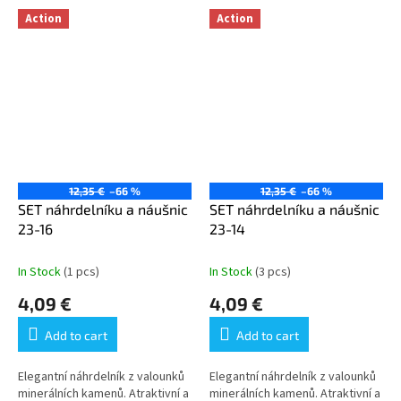
Action
Action
12,35 €
–66 %
12,35 €
–66 %
SET náhrdelníku a náušnic
SET náhrdelníku a náušnic
23-16
23-14
In Stock
(1 pcs)
In Stock
(3 pcs)
4,09 €
4,09 €
Add to cart
Add to cart
Elegantní náhrdelník z valounků
Elegantní náhrdelník z valounků
minerálních kamenů. Atraktivní a
minerálních kamenů. Atraktivní a