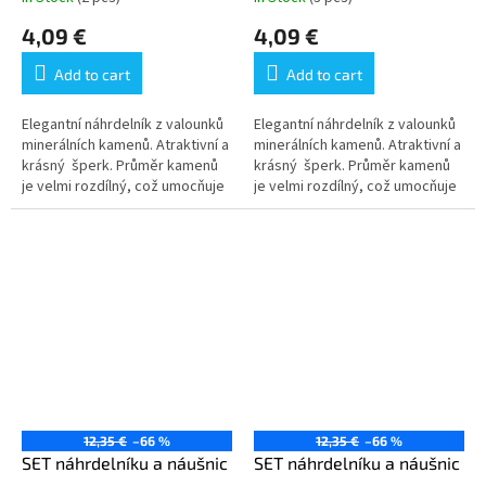
4,09 €
4,09 €
Add to cart
Add to cart
Elegantní náhrdelník z valounků
Elegantní náhrdelník z valounků
minerálních kamenů. Atraktivní a
minerálních kamenů. Atraktivní a
krásný šperk. Průměr kamenů
krásný šperk. Průměr kamenů
je velmi rozdílný, což umocňuje
je velmi rozdílný, což umocňuje
atraktivitu šperku. Ilustrativní...
atraktivitu šperku. Ilustrativní...
12,35 €
–66 %
12,35 €
–66 %
SET náhrdelníku a náušnic
SET náhrdelníku a náušnic