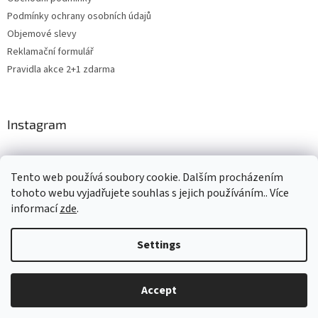
Podmínky ochrany osobních údajů
Objemové slevy
Reklamační formulář
Pravidla akce 2+1 zdarma
Instagram
Tento web používá soubory cookie. Dalším procházením
Shoptet.cz
CARDAMON
Online Magazín
tohoto webu vyjadřujete souhlas s jejich používáním.. Více
informací
zde
.
Settings
Created by Shoptet
Accept
Copyright 2026
ROSH.cz
. All rights reserved.