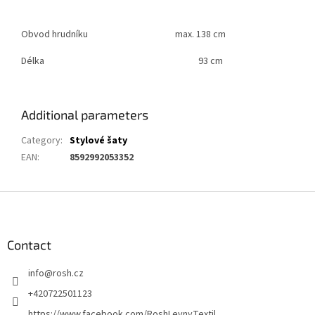
Obvod hrudníku
max. 138 cm
Délka
93 cm
Additional parameters
Category
:
Stylové šaty
EAN
:
8592992053352
F
o
o
t
Contact
e
info
@
rosh.cz
r
+420722501123
https://www.facebook.com/RoshLevnyTextil