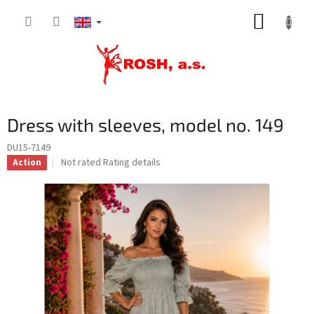
Skip
SHOPP
to
content
CART
Dress with sleeves, model no. 149
DU15-7149
The
Not rated
Rating details
Action
average
product
rating
is
0,0
out
of
5
stars.