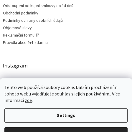
Odstoupení od kupní smlouvy do 14 dnů
Obchodní podmínky
Podmínky ochrany osobních údajů
Objemové slevy
Reklamační formulář
Pravidla akce 2+1 zdarma
Instagram
Tento web používá soubory cookie. Dalším procházením
Shoptet.cz
CARDAMON
Online Magazín
tohoto webu vyjadřujete souhlas s jejich používáním.. Více
informací
zde
.
Settings
Created by Shoptet