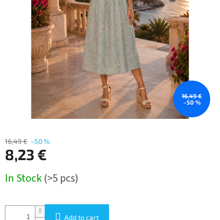
16,49 €
–50 %
16,49 €
–50 %
8,23 €
Measure
In Stock
(>5 pcs)
price:
Add to cart