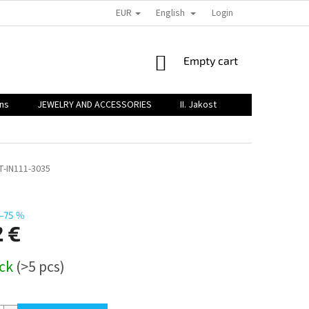
EUR
English
PODMÍNKY OCHRANY OSOBNÍCH ÚDAJŮ
OBJEMOVÉ SLEVY
Login
REKL
SHOPPING
Empty cart
CART
ens
JEWELRY AND ACCESSORIES
II. Jakost
T-IN111-3035
–75 %
2 €
ock
(>5 pcs)