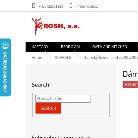
Skip
+420722501123
info@rosh.cz
to
content
KAFTANY
BEDROOM
BATH AND KITCHEN
Home
SCARVES
Dámský luxusní šátek 90 x 90 
S
Dáms
i
d
Search
Action
e
b
a
r
SEARCH
Subscribe to newsletter