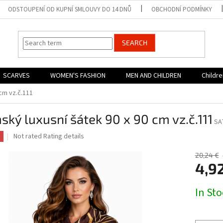
ODSTOUPENÍ OD KUPNÍ SMLOUVY DO 14 DNŮ
OBCHODNÍ PODMÍNKY
SEARCH
SCARVES
WOMEN'S FASHION
MEN AND CHILDREN
Childr
cm vz.č.111
ký luxusní šátek 90 x 90 cm vz.č.111
SA
The
Not rated
Rating details
average
product
20,24 €
rating
4,9
is
0,0
Measure
In St
out
price:
of
5
stars.