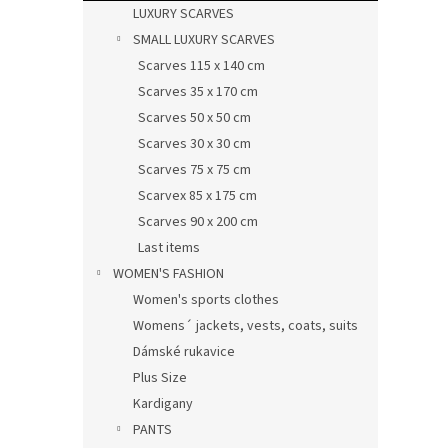
LUXURY SCARVES
SMALL LUXURY SCARVES
Scarves 115 x 140 cm
Scarves 35 x 170 cm
Scarves 50 x 50 cm
Scarves 30 x 30 cm
Scarves 75 x 75 cm
Scarvex 85 x 175 cm
Scarves 90 x 200 cm
Last items
WOMEN'S FASHION
Women's sports clothes
Womens´ jackets, vests, coats, suits
Dámské rukavice
Plus Size
Kardigany
PANTS