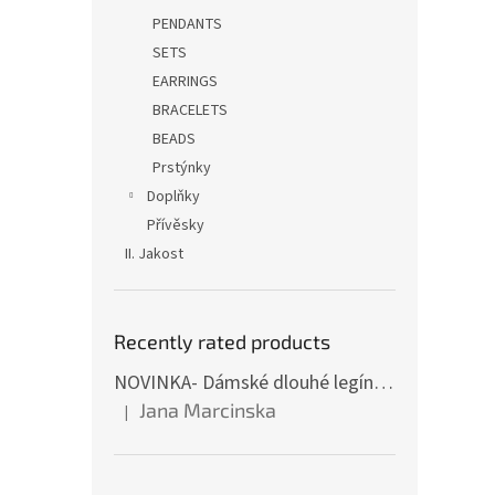
PENDANTS
SETS
EARRINGS
BRACELETS
BEADS
Prstýnky
Doplňky
Přívěsky
II. Jakost
Recently rated products
NOVINKA- Dámské dlouhé legíny s tulipány
Jana Marcinska
|
The product rating is 5 out of 5 stars.