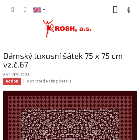
Skip
SHOPP
to
content
CART
Dámský luxusní šátek 75 x 75 cm
vz.č.67
SAT-IN70-3123
The
Not rated
Rating details
Action
average
product
rating
is
0,0
out
of
5
stars.