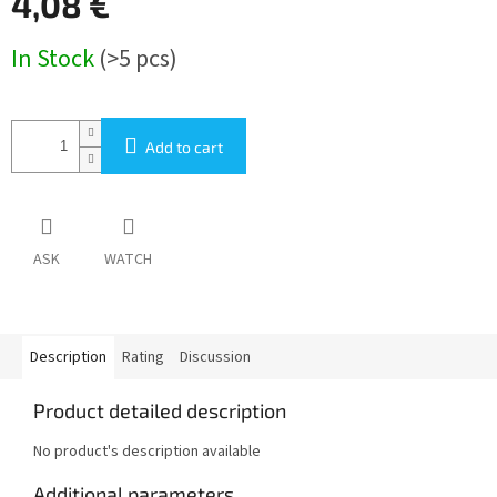
4,08 €
Measure
In Stock
(>5 pcs)
price:
Add to cart
ASK
WATCH
Description
Rating
Discussion
Product detailed description
No product's description available
Additional parameters