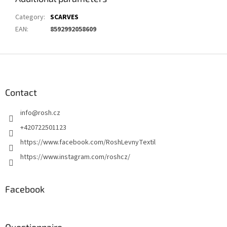
Category
:
SCARVES
EAN
:
8592992058609
F
o
o
t
Contact
e
info
@
rosh.cz
r
+420722501123
https://www.facebook.com/RoshLevnyTextil
https://www.instagram.com/roshcz/
Facebook