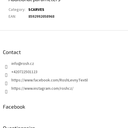
Category
:
SCARVES
EAN
:
8592992058968
F
o
o
t
Contact
e
info
@
rosh.cz
r
+420722501123
https://www.facebook.com/RoshLevnyTextil
https://www.instagram.com/roshcz/
Facebook