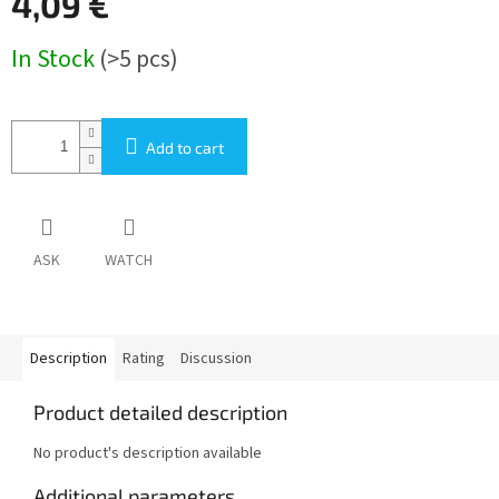
4,09 €
Measure
In Stock
(>5 pcs)
price:
Add to cart
ASK
WATCH
Description
Rating
Discussion
Product detailed description
No product's description available
Additional parameters