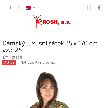
Skip
SHOPP
to
content
CART
Dámský luxusní šátek 35 x 170 cm
vz.č.25
SAT-IN25-3058
The
Not rated
Rating details
Action
average
product
rating
is
0,0
out
of
5
stars.