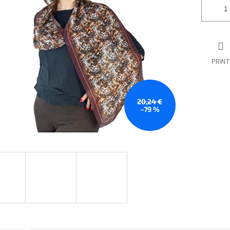
PRINT
20,24 €
–79 %