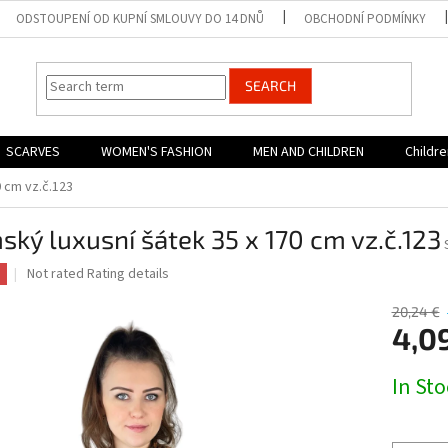
ODSTOUPENÍ OD KUPNÍ SMLOUVY DO 14 DNŮ
OBCHODNÍ PODMÍNKY
SEARCH
SCARVES
WOMEN'S FASHION
MEN AND CHILDREN
Childr
0 cm vz.č.123
ký luxusní šátek 35 x 170 cm vz.č.123
The
Not rated
Rating details
average
product
20,24 €
rating
4,0
is
0,0
Measure
In St
out
price:
of
5
stars.