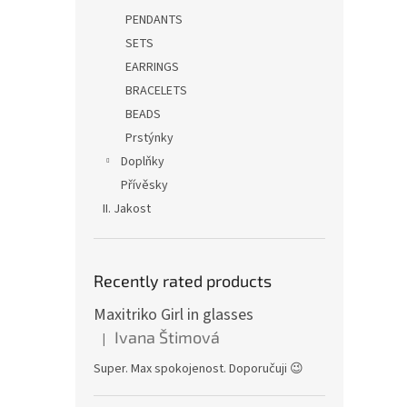
PENDANTS
SETS
EARRINGS
BRACELETS
BEADS
Prstýnky
Doplňky
Přívěsky
II. Jakost
Recently rated products
Maxitriko Girl in glasses
Ivana Štimová
|
The product rating is 5 out of 5 stars.
Super. Max spokojenost. Doporučuji 😉