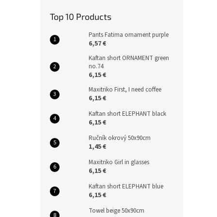
Top 10 Products
Pants Fatima ornament purple
6,57 €
Kaftan short ORNAMENT green
no.74
6,15 €
Maxitriko First, I need coffee
6,15 €
Kaftan short ELEPHANT black
6,15 €
Ručník okrový 50x90cm
1,45 €
Maxitriko Girl in glasses
6,15 €
Kaftan short ELEPHANT blue
6,15 €
Towel beige 50x90cm