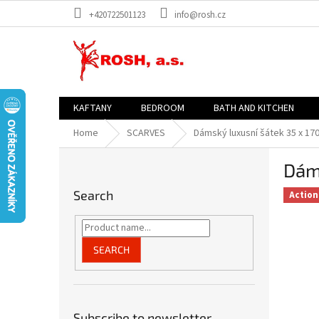
Skip
+420722501123
info@rosh.cz
to
content
KAFTANY
BEDROOM
BATH AND KITCHEN
Home
SCARVES
Dámský luxusní šátek 35 x 17
S
Dáms
i
d
Search
Action
e
b
a
r
SEARCH
Subscribe to newsletter