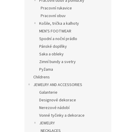
Pracovní obuv a pomůcky
Pracovní rukavice
Pracovní obuv
Košile, trička a kalhoty
MEN'S FOOTWEAR
Spodní a noční prádlo
Pánské doplňky
Saka a obleky
Zimní bundy a svetry
Pyžama
Childrens
JEWELRY AND ACCESSORIES
Galanterie
Designové dekorace
Nerezové nádobí
Vonné tyčinky a dekorace
JEWELRY
NECKLACES