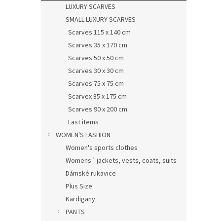
LUXURY SCARVES
SMALL LUXURY SCARVES
Scarves 115 x 140 cm
Scarves 35 x 170 cm
Scarves 50 x 50 cm
Scarves 30 x 30 cm
Scarves 75 x 75 cm
Scarvex 85 x 175 cm
Scarves 90 x 200 cm
Last items
WOMEN'S FASHION
Women's sports clothes
Womens´ jackets, vests, coats, suits
Dámské rukavice
Plus Size
Kardigany
PANTS