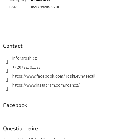
EAN
:
8592992059538
F
o
o
t
Contact
e
info
@
rosh.cz
r
+420722501123
https://www.facebook.com/RoshLevnyTextil
https://www.instagram.com/roshcz/
Facebook
Questionnaire