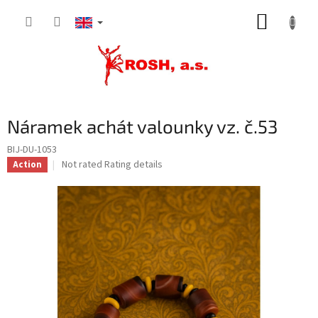
Skip
SHOPP
to
content
CART
Náramek achát valounky vz. č.53
BIJ-DU-1053
The
Not rated
Rating details
Action
average
product
rating
is
0,0
out
of
5
stars.