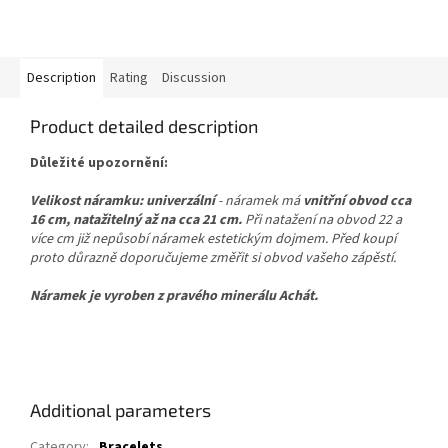
Description
Rating
Discussion
Product detailed description
Důležité upozornění:
Velikost náramku:
univerzální
- náramek má
vnitřní obvod cca
16 cm, natažitelný až na cca 21 cm.
Při natažení na obvod 22 a
více cm již nepůsobí náramek estetickým dojmem. Před
koupí
proto důrazně doporučujeme změřit si obvod vašeho zápěstí.
Náramek je vyroben z pravého minerálu Achát.
Additional parameters
Category
:
Bracelets