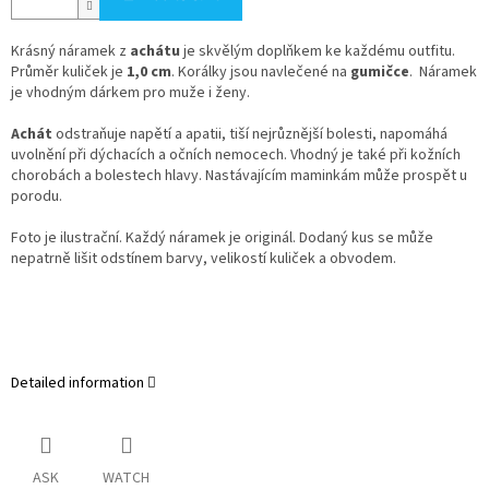
Krásný náramek z
achátu
je skvělým doplňkem ke každému outfitu.
Průměr kuliček je
1,0 cm
. Korálky jsou navlečené na
gumičce
.
Náramek
je vhodným dárkem pro muže i ženy.
Achát
odstraňuje napětí a apatii, tiší nejrůznější bolesti, napomáhá
uvolnění při dýchacích a očních nemocech. Vhodný je také při kožních
chorobách a bolestech hlavy. Nastávajícím maminkám může prospět u
porodu.
Foto je ilustrační. Každý náramek je originál. Dodaný kus se může
nepatrně lišit odstínem barvy, velikostí kuliček a obvodem.
Detailed information
ASK
WATCH