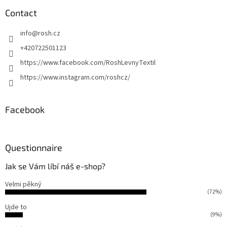
o
t
Contact
e
info
@
rosh.cz
r
+420722501123
https://www.facebook.com/RoshLevnyTextil
https://www.instagram.com/roshcz/
Facebook
Questionnaire
Jak se Vám líbí náš e-shop?
Velmi pěkný
(72%)
Ujde to
(9%)